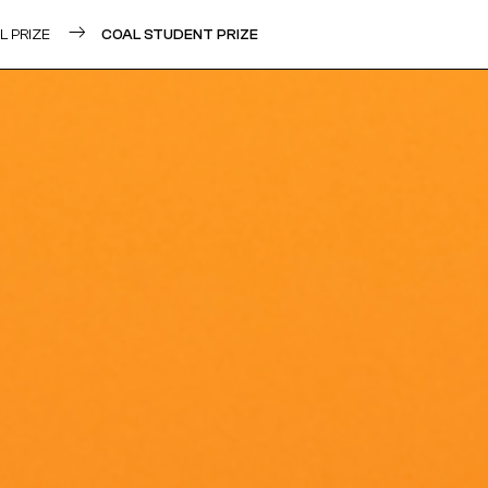
Veuillez saisir votre adresse e-mail
L PRIZE
COAL STUDENT PRIZE
pour recevoir notre newsletter!
Adresse e-mail:
Sélectionnez vos centres d'intérêt:
FR Réduit: