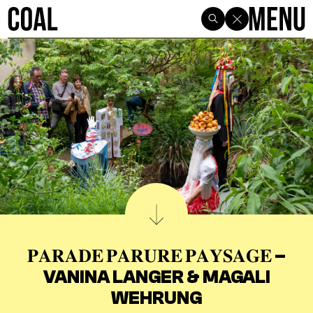
𝐏𝐀𝐑𝐀𝐃𝐄 𝐏𝐀𝐑𝐔𝐑𝐄 𝐏𝐀𝐘𝐒𝐀𝐆𝐄 –
VANINA LANGER & MAGALI
WEHRUNG