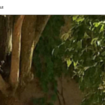
Veuillez saisir votre adresse e-mail
LE
pour recevoir notre newsletter!
Adresse e-mail:
Sélectionnez vos centres d'intérêt:
FR Réduit: