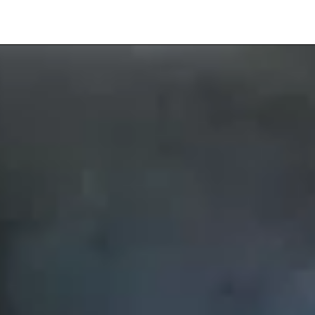
Veuillez saisir votre adresse e-mail
pour recevoir notre newsletter!
Adresse e-mail:
Sélectionnez vos centres d'intérêt:
FR Réduit: