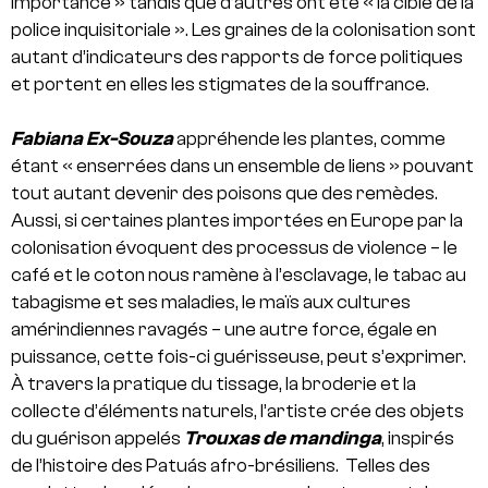
importance » tandis que d’autres ont été « la cible de la
police inquisitoriale ». Les graines de la colonisation sont
autant d’indicateurs des rapports de force politiques
et portent en elles les stigmates de la souffrance.
Fabiana Ex-Souza
appréhende les plantes, comme
étant « enserrées dans un ensemble de liens » pouvant
tout autant devenir des poisons que des remèdes.
Aussi, si certaines plantes importées en Europe par la
colonisation évoquent des processus de violence – le
café et le coton nous ramène à l’esclavage, le tabac au
tabagisme et ses maladies, le maïs aux cultures
amérindiennes ravagés – une autre force, égale en
puissance, cette fois-ci guérisseuse, peut s’exprimer.
À travers la pratique du tissage, la broderie et la
collecte d’éléments naturels, l’artiste crée des objets
du guérison appelés
Trouxas de mandinga
, inspirés
de l’histoire des Patuás afro-brésiliens.
Telles des