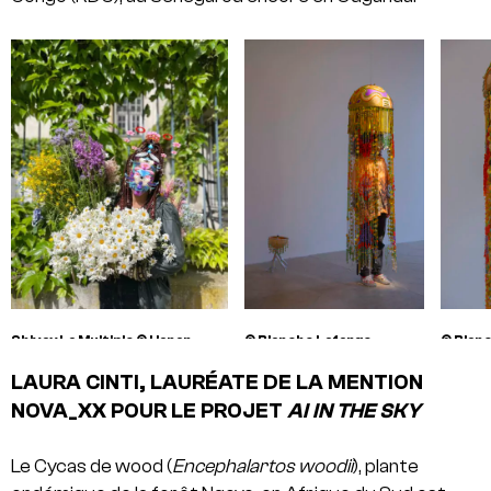
Shivay La Multiple © Hanan
© Blanche Lafarge
© Blan
Benamar / masque © Shivay La
LAURA CINTI, LAURÉATE DE LA MENTION
Multiple
NOVA_XX POUR LE PROJET
AI IN THE SKY
Le Cycas de wood (
Encephalartos woodii
), plante