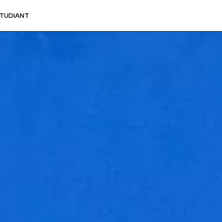
Veuillez saisir votre adresse e-mail
ÉTUDIANT
pour recevoir notre newsletter!
Adresse e-mail:
Sélectionnez vos centres d'intérêt:
FR Réduit: