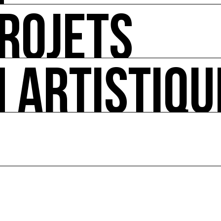
ROJETS
vironnement, depuis 2010, et le Prix étudiant COAL - Cul
N ARTISTIQU
 l’écologie politique, en lien avec des environnements na
ce, des actions culturelles, des oeuvres dans l’espace 
ture de l’écologie.
 et internationale, soutien des institutions dans leur t
onnement des enjeux arts et écologie via des publicati