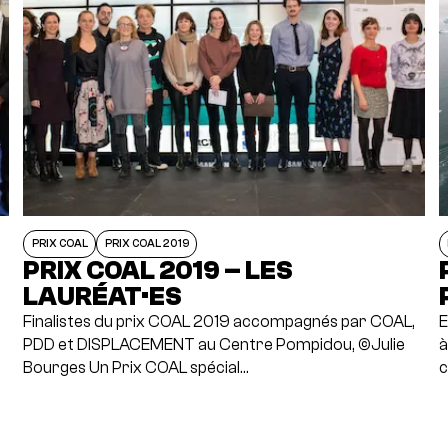
PRIX COAL
PRIX COAL 2019
PRIX COAL 2019 – LES
LAURÉAT·ES
a
Finalistes du prix COAL 2019 accompagnés par COAL,
E
PDD et DISPLACEMENT au Centre Pompidou, ©Julie
à
Bourges Un Prix COAL spécial…
c