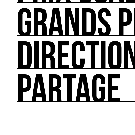
GRANDS P
PRIX COAL
COAL remet chaque année le Prix COAL Art et En
DIRECTIO
GRANDS PROJETS
Des grands projets liés aux rendez-vous forts de
PARTAGE
DIRECTION ARTISTIQUE
Une cinquantaine d'expositions partout en Fran
pour contribuer à l'émergence d'une nouvelle cul
PARTAGE
Programmes de coopération à l’échelle européenne
l’accompagnement sur mesure, la formation, ray