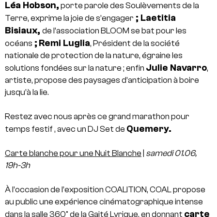
Léa Hobson,
porte parole des Soulèvements de la
; Laetitia
Terre, exprime la joie de s’engager
Bisiaux,
de l’association BLOOM se bat pour les
;
Remi Luglia
océans
, Président de la société
nationale de protection de la nature, égraine les
Julie Navarro
solutions fondées sur la nature ; enfin
,
artiste, propose des paysages d’anticipation à boire
jusqu’à la lie.
Restez avec nous après ce grand marathon pour
Quemery.
temps festif , avec un DJ Set de
Carte blanche pour une Nuit Blanche
|
samedi 01.06,
19h-3h
À l’occasion de l’exposition COALITION, COAL propose
au public une expérience cinématographique intense
carte
dans la salle 360° de la Gaité Lyrique, en donnant