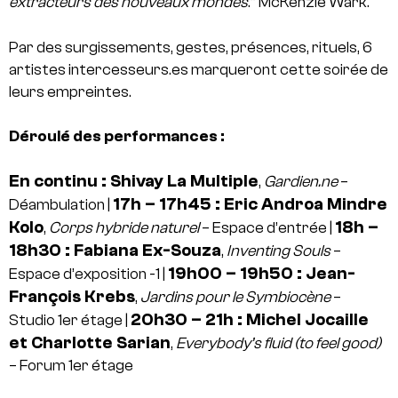
extracteurs des nouveaux mondes
.” McKenzie Wark.
Par des surgissements, gestes, présences, rituels, 6
artistes intercesseurs.es marqueront cette soirée de
leurs empreintes.
Déroulé des performances :
En continu : Shivay La Multiple
,
Gardien.ne
–
17h – 17h45 : Eric Androa Mindre
Déambulation |
Kolo
18h –
,
Corps hybride naturel
– Espace d’entrée |
18h30 : Fabiana Ex-Souza
,
Inventing Souls
–
19h00 – 19h50 : Jean-
Espace d’exposition -1 |
François Krebs
,
Jardins pour le Symbiocène
–
20h30 – 21h : Michel Jocaille
Studio 1er étage |
et Charlotte Sarian
,
Everybody’s fluid (to feel good)
– Forum 1er étage