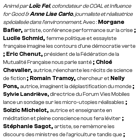
Loïc Fel
Animé par
, cofondateur de COAL et Influence
Anne Lise Carlo
for Good &
, journaliste et réalisatrice
Morgane
spécialisée dans l’environnement.
Avec :
Bafier,
;
artiste, conférence performance sur la crise
Lucile Schmid,
femme politique et essayiste
française imagine les contours d’une démocratie verte
; Eric Chenut,
président de la Fédération de la
; Chloé
Mutualité Française nous parle santé
Chevalier,
autrice, réenchante les récits de science
; Romain Tramoy,
Nelly
de fiction
chercheur et
Pons,
;
autrice, imaginent la déplastification du monde
Sylvie Landriève,
directrice du Forum Vies Mobiles
;
lance un sondage sur les micro-utopies réalisables
Soizic Michelot,
autrice et enseignante en
;
méditation et pleine conscience nous fera léviter
Stéphanie Sagot,
artiste, se remèmore les
;
discours des ministres de l’agriculture tandis que